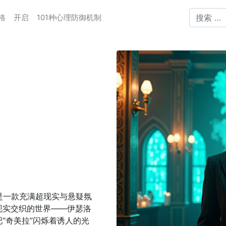
格
开启
101种心理防御机制
之瓶》是一款充满超现实与悬疑氛
现实交织的世界——伊瑟洛
“奇美拉”闪烁着诱人的光